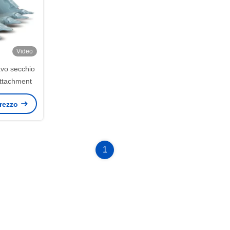
Video
vo secchio
ttachment
 prezzo
1