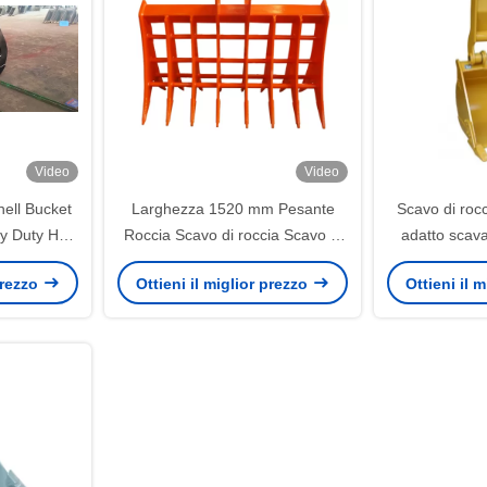
Video
Video
hell Bucket
Larghezza 1520 mm Pesante
Scavo di rocc
vy Duty HD
Roccia Scavo di roccia Scavo di
adatto scava
cket
roccia Q355B Q690D NM400
 prezzo
Ottieni il miglior prezzo
Ottieni il 
Hardox