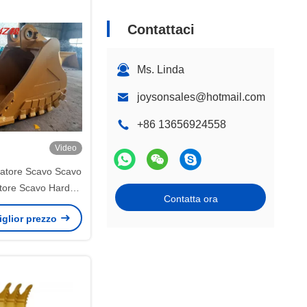
Contattaci
Ms. Linda
joysonsales@hotmail.com
+86 13656924558
Video
tore Scavo Scavo
atore Scavo Hardox
Contatta ora
Q690 Q355B
miglior prezzo