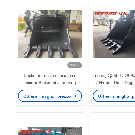
Video
Bucket di roccia speciale su
Yisong Q355B / Q69
misura Bucket di screening
/ Hardox Rock Diggi
rotante OEM ODM
Ottieni il miglior prezzo
Ottieni il miglior