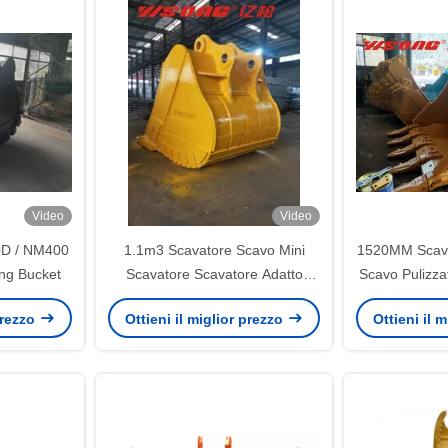
Video
Video
0D / NM400
1.1m3 Scavatore Scavo Mini
1520MM Scava
ng Bucket
Scavatore Scavatore Adatto
Scavo Pulizz
Scavatore 25 Tonne
NM400 
 prezzo
Ottieni il miglior prezzo
Ottieni il 