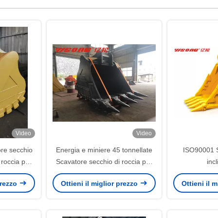
Video
Video
ore secchio
Energia e miniere 45 tonnellate
ISO90001 S
 roccia per
Scavatore secchio di roccia per
inc
scavo di pietra
 prezzo
Ottieni il miglior prezzo
Ottieni il 