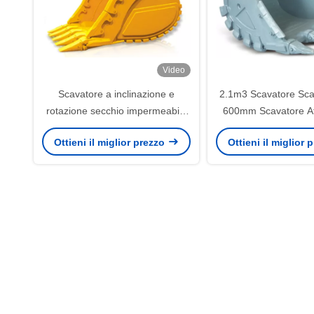
Video
Scavatore a inclinazione e
2.1m3 Scavatore Sca
rotazione secchio impermeabile
600mm Scavatore A
impermeabile per scavatori da 1
Ottieni il miglior prezzo
Ottieni il miglior
a 100 tonnellate