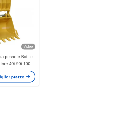
Video
ia pesante Bottile
tore 40t 90t 100t
120t
miglior prezzo