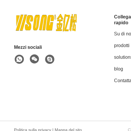
Colleg
rapido
Su di no
prodotti
Mezzi sociali
solution
blog
Contatta
Politica sulla privacy
|
Mappa del sito
C