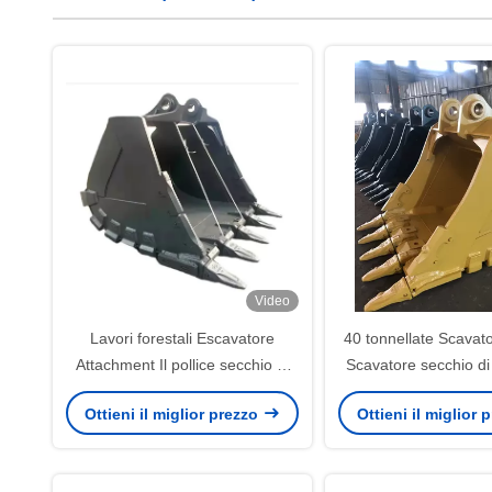
Video
Lavori forestali Escavatore
40 tonnellate Scavat
Attachment Il pollice secchio di
Scavatore secchio di
presa 1.1m3
CAT 320C
Ottieni il miglior prezzo
Ottieni il miglior