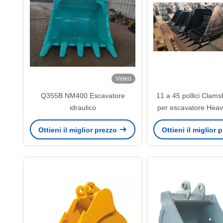
Video
Q355B NM400 Escavatore
11 a 45 pollici Clams
idraulico
per escavatore Hea
Rock Mine Bu
Ottieni il miglior prezzo
Ottieni il miglior