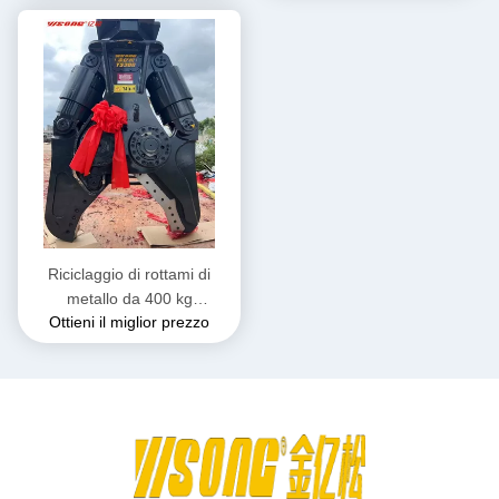
Riciclaggio di rottami di
metallo da 400 kg
Ottieni il miglior prezzo
Personalizzata Potente
macchina a taglio idraulica
per la frantumazione e taglio