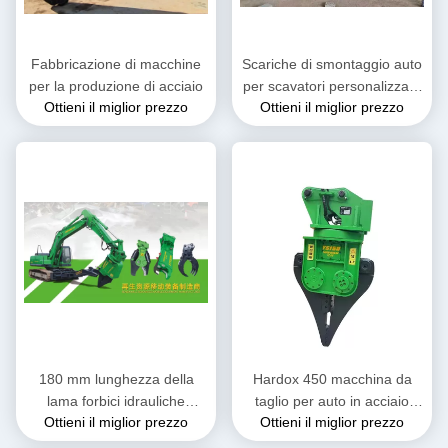
Fabbricazione di macchine
Scariche di smontaggio auto
per la produzione di acciaio
per scavatori personalizzate
Ottieni il miglior prezzo
Ottieni il miglior prezzo
per l'industria del riciclaggio
180 mm lunghezza della
Hardox 450 macchina da
lama forbici idrauliche
taglio per auto in acciaio
Ottieni il miglior prezzo
Ottieni il miglior prezzo
attrezzature essenziali per il
indurito YS200
riciclaggio di rottami metallici