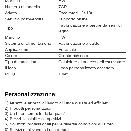
Marchio
HW
Numero di modello
7GR1
Adatto
Escavatori 12t-18t
Servizio post-vendita
Supporto online
Fabbricazione a partire da semi di
Tipo
legno
Marchio
HW
Sistema di alimentazione
Fabbricazione a caldo
Applicazione
Forestale
Colore
Cliente richiesto
Tipo di macchina
Coioioiere di attacco dell'escavatore
Il logo
Logo personalizzato accettato
MOQ
1 set
Personalizzazione:
1) Attrezzi e attrezzi di lavoro di lunga durata ed efficienti
2) Prodotti personalizzati
3) Un buon controllo della qualità
4) Prezzi flessibili e competitivi
5) Soluzioni professionali per le diverse condizioni di lavoro
6) Servizi post-vendita fluidi e rapidi.