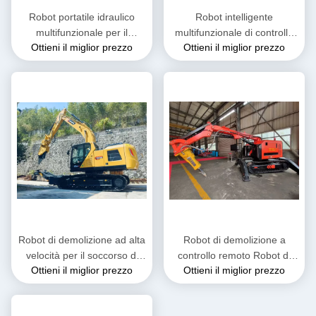
Robot portatile idraulico
Robot intelligente
multifunzionale per il
multifunzionale di controllo
Ottieni il miglior prezzo
Ottieni il miglior prezzo
salvataggio in caso di crollo
della demolizione
di edifici
Robot di demolizione ad alta
Robot di demolizione a
velocità per il soccorso di
controllo remoto Robot di
Ottieni il miglior prezzo
Ottieni il miglior prezzo
emergenza
sgancio per scavo /
frantumazione / afferrazione
e pulizia delle mine