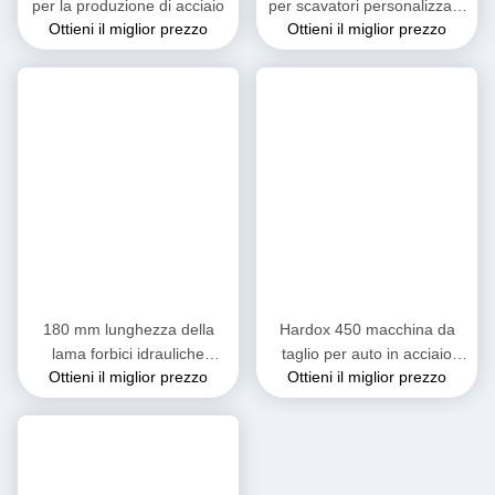
per la produzione di acciaio
per scavatori personalizzate
Ottieni il miglior prezzo
Ottieni il miglior prezzo
per l'industria del riciclaggio
180 mm lunghezza della
Hardox 450 macchina da
lama forbici idrauliche
taglio per auto in acciaio
Ottieni il miglior prezzo
Ottieni il miglior prezzo
attrezzature essenziali per il
indurito YS200
riciclaggio di rottami metallici