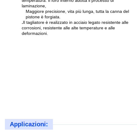
temperatura. Il foro interno adotta il processo di
laminazione,
Maggiore precisione, vita più lunga, tutta la canna del
pistone è forgiata.
.
Il tagliatore è realizzato in acciaio legato resistente alle
corrosioni, resistente alle alte temperature e alle
deformazioni.
Applicazioni: