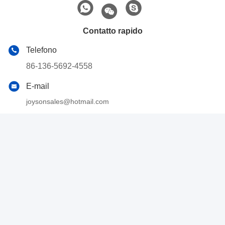
Contatto rapido
Telefono
86-136-5692-4558
E-mail
joysonsales@hotmail.com
Indirizzo
Strada Jianglong n. 1, zona industriale di Longzhou,
distretto di Xinluo, città di Longyan, provincia del Fujian,
Cina
Politica sulla privacy
|
Mappa del sito
Cina Buona qualità Attrezzature per il riciclaggio di rottami
Fornitore. 2024-2026 Fujian Yisong Machinery Co., Ltd. . Tutti i