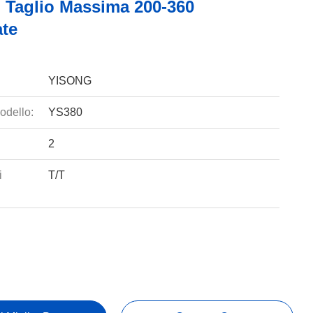
i Taglio Massima 200-360
ate
YISONG
odello:
YS380
2
i
T/T