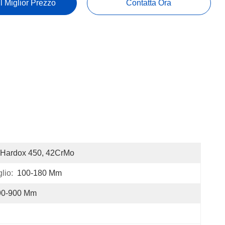
Il Miglior Prezzo
Contatta Ora
Hardox 450, 42CrMo
lio:
100-180 Mm
90-900 Mm