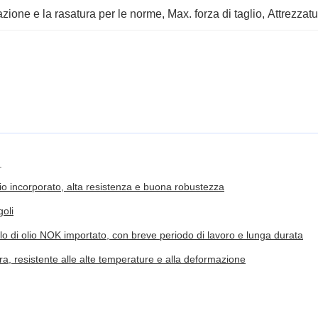
azione e la rasatura per le norme
, 
Max. forza di taglio
, 
Attrezzatu
.
olio incorporato, alta resistenza e buona robustezza
goli
illo di olio NOK importato, con breve periodo di lavoro e lunga durata
sura, resistente alle alte temperature e alla deformazione