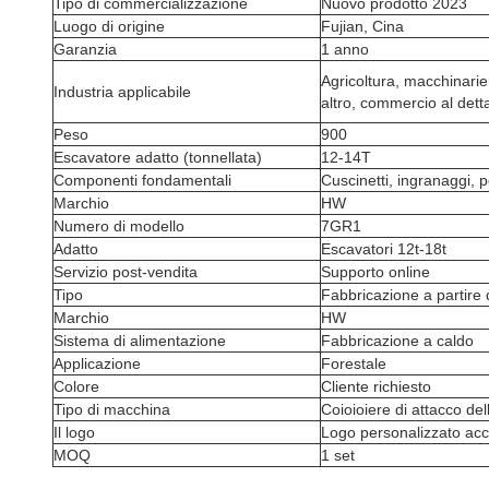
Tipo di commercializzazione
Nuovo prodotto 2023
Luogo di origine
Fujian, Cina
Garanzia
1 anno
Agricoltura, macchinarie
Industria applicabile
altro, commercio al dettag
Peso
900
Escavatore adatto (tonnellata)
12-14T
Componenti fondamentali
Cuscinetti, ingranaggi,
Marchio
HW
Numero di modello
7GR1
Adatto
Escavatori 12t-18t
Servizio post-vendita
Supporto online
Tipo
Fabbricazione a partire 
Marchio
HW
Sistema di alimentazione
Fabbricazione a caldo
Applicazione
Forestale
Colore
Cliente richiesto
Tipo di macchina
Coioioiere di attacco de
Il logo
Logo personalizzato acc
MOQ
1 set