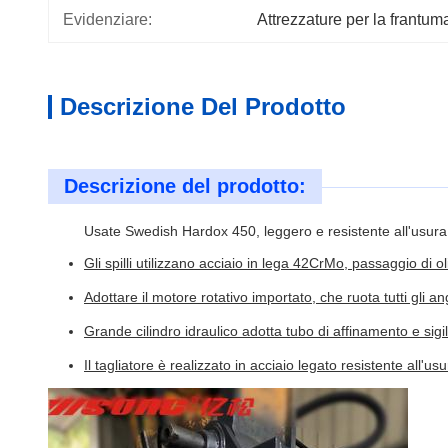
Evidenziare:
Attrezzature per la frantum
Descrizione Del Prodotto
Descrizione del prodotto:
Usate Swedish Hardox 450, leggero e resistente all'usura
Gli spilli utilizzano acciaio in lega 42CrMo, passaggio di 
Adottare il motore rotativo importato, che ruota tutti gli an
Grande cilindro idraulico adotta tubo di affinamento e sig
Il tagliatore è realizzato in acciaio legato resistente all'u