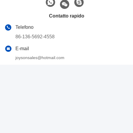
Contatto rapido
Telefono
86-136-5692-4558
E-mail
joysonsales@hotmail.com
Indirizzo
Strada Jianglong n. 1, zona industriale di Longzhou,
distretto di Xinluo, città di Longyan, provincia del Fujian,
Cina
Politica sulla privacy
|
Mappa del sito
Cina Buona qualità Attrezzature per il riciclaggio di rottami
Fornitore. 2024-2026 Fujian Yisong Machinery Co., Ltd. . Tutti i