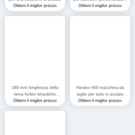
Ottieni il miglior prezzo
Ottieni il miglior prezzo
per l'industria del riciclaggio
180 mm lunghezza della
Hardox 450 macchina da
lama forbici idrauliche
taglio per auto in acciaio
Ottieni il miglior prezzo
Ottieni il miglior prezzo
attrezzature essenziali per il
indurito YS200
riciclaggio di rottami metallici